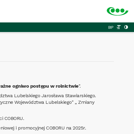
BIP
ażne ogniwo postępu w rolnictwie
".
twa Lubelskiego Jarosława Stawiarskiego.
ystyczne Województwa Lubelskiego" ,, Zmiany
ści COBORU.
eniowej i promocyjnej COBORU na 2025r.