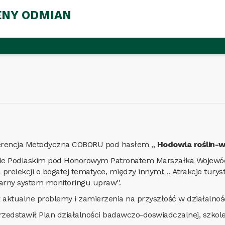
ENY ODMIAN
nferencja Metodyczna COBORU pod hasłem ,,
Hodowla roślin-w
ie Podlaskim pod Honorowym Patronatem Marszałka Wojewódz
prelekcji o bogatej tematyce, między innymi: ,, Atrakcje tur
tarny system monitoringu upraw''.
 aktualne problemy i zamierzenia na przyszłość w działalno
rzedstawił Plan działalności badawczo-doswiadczalnej, szkol