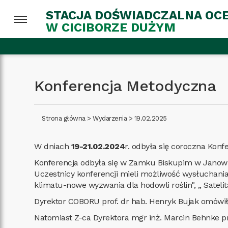
STACJA DOŚWIADCZALNA OC
W CICIBORZE DUŻYM
Konferencja Metodyczna
Strona główna
>
Wydarzenia
>
19.02.2025
W dniach
19-21.02.2024
r. odbyła się coroczna Ko
Konferencja odbyła się w Zamku Biskupim w Janow
Uczestnicy konferencji mieli możliwość wysłuchania 
klimatu-nowe wyzwania dla hodowli roślin", ,, Sateli
Dyrektor COBORU prof. dr hab. Henryk Bujak omówił
Natomiast Z-ca Dyrektora mgr inż. Marcin Behnke p