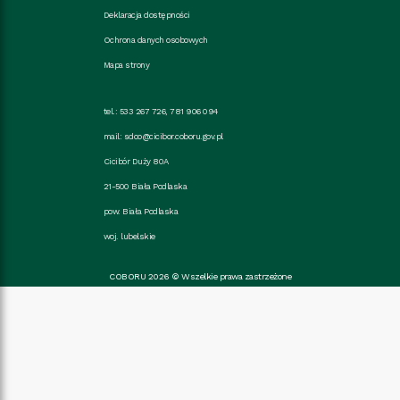
Deklaracja dostępności
Ochrona danych osobowych
Mapa strony
tel.: 533 267 726, 781 906 094
mail:
sdoo@cicibor.coboru.gov.pl
Cicibór Duży 80A
21-500 Biała Podlaska
pow. Biała Podlaska
woj. lubelskie
COBORU 2026 © Wszelkie prawa zastrzeżone