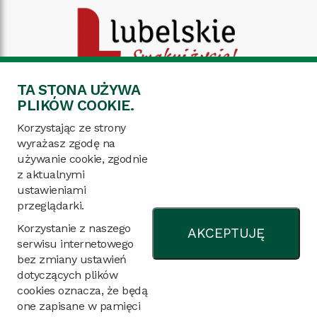
TA STONA UŻYWA
PLIKÓW COOKIE.
Korzystając ze strony
wyrażasz zgodę na
używanie cookie, zgodnie
z aktualnymi
ustawieniami
Deklaracja dostępności
przeglądarki.
Ochrona danych osobowych
Korzystanie z naszego
Mapa strony
AKCEPTUJĘ
serwisu internetowego
bez zmiany ustawień
tel.: 533 267 726, 781 906 094
dotyczących plików
mail:
sdoo@cicibor.coboru.gov.pl
cookies oznacza, że będą
one zapisane w pamięci
Cicibór Duży 80A